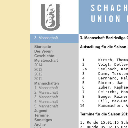
3. Mannschaft
3. Mannschaft Bezirksliga 
Startseite
Aufstellung für die Saison
Der Verein
				D
Geschichte
 1	Kirsch, Thomas		1881

Meisterschaft
 2	Voigt, Detlev		1881

2014
 2a	Seelbach, Karsten	1720

2013
 3	Damm, Torsten (MK)	1742

2012
 4	Bernhard, Ralph		1717

2011
 5	Börner, Uwe		1684

Mannschaften
 6	Zuber, Raphael		1651

1. Mannschaft
 7	Oelrichs, Manfred	1626

2. Mannschaft
 8	Bunge, Rainer		1462

3. Mannschaft
 9	Lill, Max-Emilio	1536

4. Mannschaft
5. Mannschaft
Jugend
Termine für die Saison 201
Termine
Sonstiges
1. Runde 15.01.15 Sch
Archiv
2. Runde 05.02.15 Uni